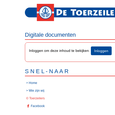
Digitale documenten
Inloggen om deze inhoud te bekijken.
Inloggen
S N E L - N A A R
> Home
> Wie zijn wij
© Toerzeilers
Facebook