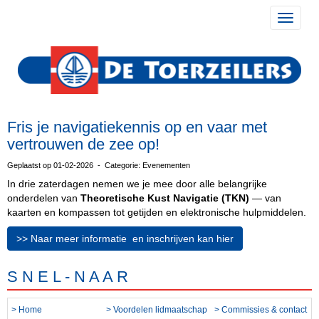
Toggle 
Fris je navigatiekennis op en vaar met
vertrouwen de zee op!
Geplaatst op 01-02-2026 - Categorie: Evenementen
In drie zaterdagen nemen we je mee door alle belangrijke
onderdelen van
Theoretische Kust Navigatie (TKN)
— van
kaarten en kompassen tot getijden en elektronische hulpmiddelen.
>> Naar meer informatie en inschrijven kan hier
S N E L - N A A R
> Home
> Voordelen lidmaatschap
> Commissies & contact