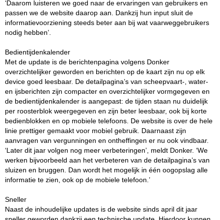
‘Daarom luisteren we goed naar de ervaringen van gebruikers en
passen we de website daarop aan. Dankzij hun input sluit de
informatievoorziening steeds beter aan bij wat vaarweggebruikers
nodig hebben’.
Bedientijdenkalender
Met de update is de berichtenpagina volgens Donker
overzichtelijker geworden en berichten op de kaart zijn nu op elk
device goed leesbaar. De detailpagina’s van scheepvaart-, water-
en ijsberichten zijn compacter en overzichtelijker vormgegeven en
de bedientijdenkalender is aangepast: de tijden staan nu duidelijk
per roosterblok weergegeven en zijn beter leesbaar, ook bij korte
bedienblokken en op mobiele telefoons. De website is over de hele
linie prettiger gemaakt voor mobiel gebruik. Daarnaast zijn
aanvragen van vergunningen en ontheffingen er nu ook vindbaar.
‘Later dit jaar volgen nog meer verbeteringen’, meldt Donker. ‘We
werken bijvoorbeeld aan het verbeteren van de detailpagina’s van
sluizen en bruggen. Dan wordt het mogelijk in één oogopslag alle
informatie te zien, ook op de mobiele telefoon.’
Sneller
Naast de inhoudelijke updates is de website sinds april dit jaar
sneller geworden dankzij een technische update. Hierdoor kunnen