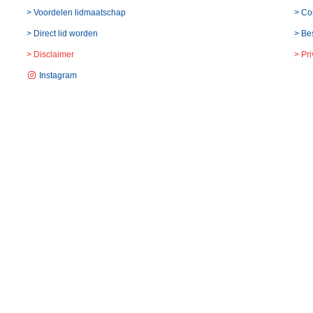
> Voordelen lidmaatschap
> Co
> Direct lid worden
> Be
> Disclaimer
> Pr
Instagram