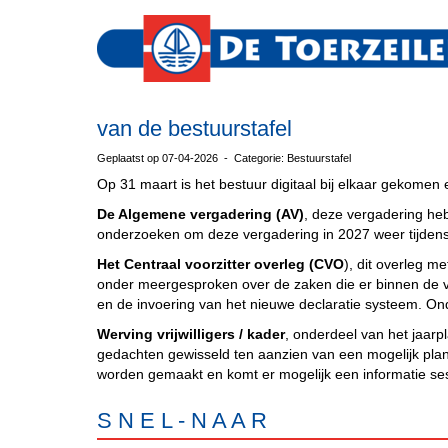
van de bestuurstafel
Geplaatst op 07-04-2026 - Categorie: Bestuurstafel
Op 31 maart is het bestuur digitaal bij elkaar gekome
De Algemene vergadering (AV)
, deze vergadering he
onderzoeken om deze vergadering in 2027 weer tijden
Het Centraal voorzitter overleg (CVO
), dit overleg m
onder meergesproken over de zaken die er binnen de v
en de invoering van het nieuwe declaratie systeem. On
Werving vrijwilligers / kader
, onderdeel van het jaarp
gedachten gewisseld ten aanzien van een mogelijk plan 
worden gemaakt en komt er mogelijk een informatie sessi
S N E L - N A A R