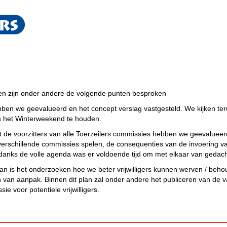
n en zijn onder andere de volgende punten besproken
bben we geevalueerd en het concept verslag vastgesteld. We kijken t
s het Winterweekend te houden.
et de voorzitters van alle Toerzeilers commissies hebben we geevalueer
erschillende commissies spelen, de consequenties van de invoering va
danks de volle agenda was er voldoende tijd om met elkaar van gedach
lan is het
onderzoeken hoe we beter vrijwilligers kunnen werven / beh
van aanpak. Binnen dit plan zal onder andere het publiceren van de vac
e voor potentiele vrijwilligers.