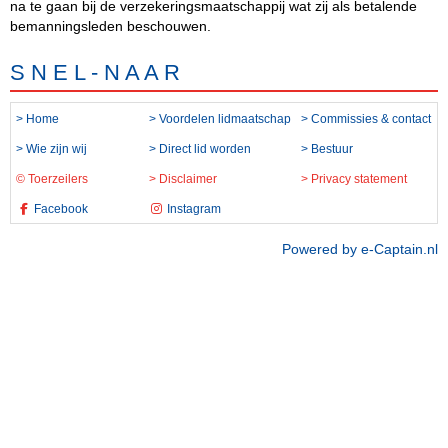
na te gaan bij de verzekeringsmaatschappij wat zij als betalende
bemanningsleden beschouwen.
S N E L - N A A R
> Home
> Voordelen lidmaatschap
> Commissies & contact
> Wie zijn wij
> Direct lid worden
> Bestuur
© Toerzeilers
> Disclaimer
> Privacy statement
Facebook
Instagram
Powered by e-Captain.nl