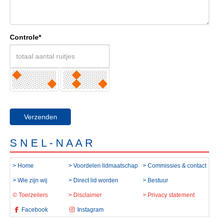
Controle*
Verzenden
S N E L - N A A R
> Home
> Voordelen lidmaatschap
> Commissies & contact
> Wie zijn wij
> Direct lid worden
> Bestuur
© Toerzeilers
> Disclaimer
> Privacy statement
Facebook
Instagram