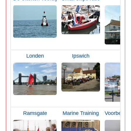
Londen
Ipswich
Whi
Ramsgate
Marine Training
Voorbereid